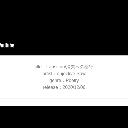
title：transition/消失への移行
artist：objective-Saw
genre：Poetry
release：2020/12/06