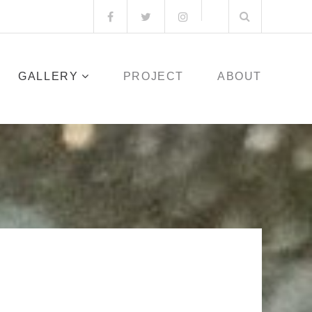
検
Facebook
Twitter
Instagram
メ
索:
ー
ル
GALLERY
PROJECT
ABOUT