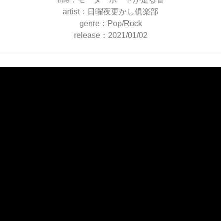
artist：日曜夜更かし俱楽部
genre：Pop/Rock
release：2021/01/02