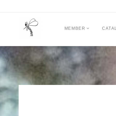
コ
ン
テ
ン
ツ
MEMBER
CATA
へ
ス
キ
ッ
プ