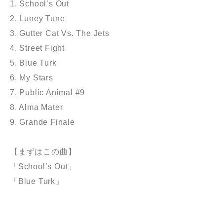
1. School’s Out
2. Luney Tune
3. Gutter Cat Vs. The Jets
4. Street Fight
5. Blue Turk
6. My Stars
7. Public Animal #9
8. Alma Mater
9. Grande Finale
【まずはこの曲】
「School’s Out」
「Blue Turk」