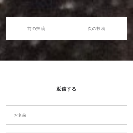
投
稿
前の投稿
次の投稿
ナ
ビ
ゲ
ー
シ
ョ
ン
返信する