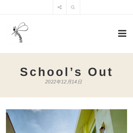
コ
検
ン
索:
テ
ン
ツ
へ
ス
キ
ッ
プ
School’s Out
2022年12月14日