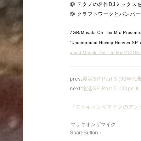
⑧ テクノの名作DJミックス
⑨ クラフトワークとバンバー
ZGR/Masaki On The Mic Present
“Underground Hiphop Heaven SP 
about Masaki On The Mic/ZIGO
prev:
復活SP Part.3 (9
next:
復活SP Part.5（Tap
『マサキオンザマイクのアン
マサキオンザマイク
ShareButton：