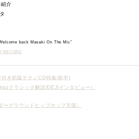
を紹介
タ
s
Welcome back Masaki On The Mic”
KU RECORD
0年代帯付き初版テクノCD特集/前半)
e Kingzクラシック解説/DEJIインタビュー）
ダーグラウンドヒップホップ天国』