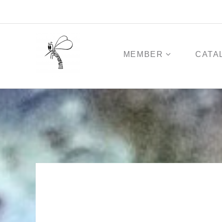
コ
ン
テ
ン
ツ
MEMBER
CATA
へ
ス
キ
ッ
プ