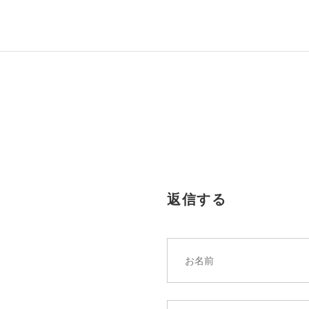
投
稿
ナ
ビ
ゲ
ー
シ
返信する
ョ
ン