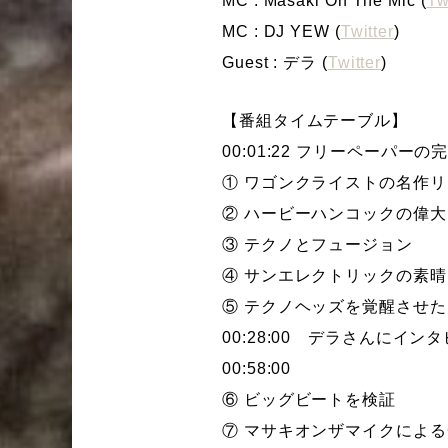
MC : Masaki On The Mic (
Tw
MC : DJ YEW (
Twitter
)
Guest : デラ (
Twitter
)
【番組タイムテーブル】
00:01:22 フリーペーパー
① ワゴンクライストの名作
② ハービーハンコックの偉大
③ テクノとフュージョン
④ サンエレクトリックの素
⑤ テクノヘッズを覚醒させ
00:28:00 デラさんにイン
00:58:00
⑥ ビッグビートを検証
⑦ マサキオンザマイクによる