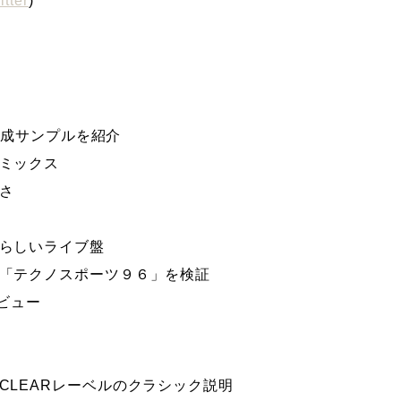
itter
)
の完成サンプルを紹介
リミックス
さ
晴らしいライブ盤
た「テクノスポーツ９６」を検証
タビュー
CLEARレーベルのクラシック説明