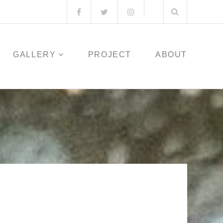
検
Facebook
Twitter
Instagram
メ
索:
ー
ル
GALLERY
PROJECT
ABOUT