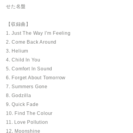
せた名盤
【収録曲】
1. Just The Way I’m Feeling
2. Come Back Around
3. Helium
4. Child In You
5. Comfort In Sound
6. Forget About Tomorrow
7. Summers Gone
8. Godzilla
9. Quick Fade
10. Find The Colour
11. Love Pollution
12. Moonshine