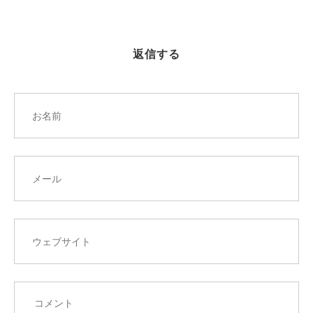
シ
ョ
ン
返信する