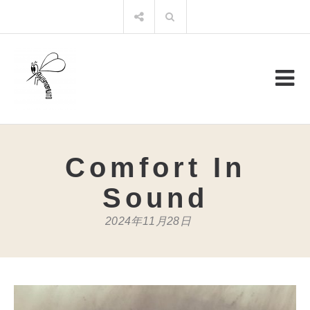
コ
検
ン
索:
テ
ン
ツ
へ
ス
キ
ッ
プ
Comfort In
Sound
2024年11月28日