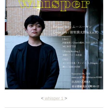
<
whisper 1
>