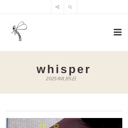
コ
検
ン
索:
テ
ン
ツ
へ
ス
キ
ッ
プ
whisper
2025年8月5日