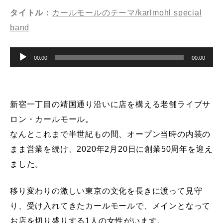
タイトル：
カールモールのテーマ/karlmohl special
band
音
00:00
00:00
声
プ
レ
ー
新宿一丁目の靖国通り沿いに店を構える老舗ライブサ
ヤ
ロン・カールモール。
ー
なんとこれまで半世紀もの間、オープン当時の内装の
まま営業を続け、2020年2月20日に創業50周年を迎え
ました。
移り変わりの激しい東京の文化を長きに渡って見守
り、受け入れてきたカールモールで、メインとなって
お店を切り盛りする1人の女性がいます。