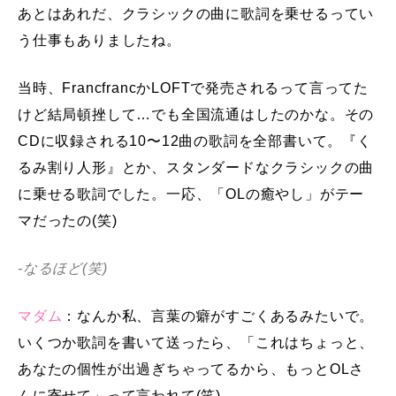
あとはあれだ、クラシックの曲に歌詞を乗せるってい
う仕事もありましたね。
当時、FrancfrancかLOFTで発売されるって言ってた
けど結局頓挫して…でも全国流通はしたのかな。その
CDに収録される10〜12曲の歌詞を全部書いて。『く
るみ割り人形』とか、スタンダードなクラシックの曲
に乗せる歌詞でした。一応、「OLの癒やし」がテー
マだったの(笑)
-なるほど(笑)
マダム
：なんか私、言葉の癖がすごくあるみたいで。
いくつか歌詞を書いて送ったら、「これはちょっと、
あなたの個性が出過ぎちゃってるから、もっとOLさ
んに寄せて」って言われて(笑)