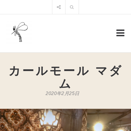
コ
検
ン
索:
テ
ン
ツ
へ
ス
キ
ッ
プ
カールモール マダ
ム
2020年2月25日