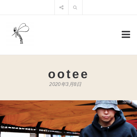
コ
検
ン
索:
テ
ン
ツ
へ
ス
キ
ッ
プ
ootee
2020年3月8日