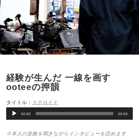
経験が生んだ 一線を画す
ooteeの押韻
タイトル：
ステロイド
音
00:00
00:00
声
プ
※本人の楽曲を聞きながらインタビューを読めます