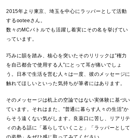
レ
ー
2015年より東京、埼玉を中心にラッパーとして活動
ヤ
するooteeさん。
ー
数々のMCバトルでも活躍し着実にその名を挙げてい
っています。
巧みに韻を踏み、核心を突いたそのリリックは”権力
を自己都合で使用する人”にとって耳が痛いでしょ
う。日本で生活を営む人々は一度、彼のメッセージに
触れてほしいといった気持ちが筆者にはあります。
そのメッセージは机上の空論ではない実体験に基づい
ています。それはまた、”普通に暮らす人々の生活”か
らそう遠くない気がします。良薬口に苦し、リアリテ
ィのある話に「暮らしていくこと」「ラッパーとして
の姿勢」をぜひ感じ取ってみてください。