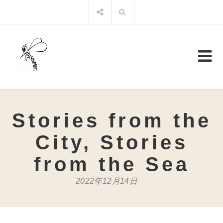
コ
検
ン
索:
テ
ン
ツ
へ
ス
キ
ッ
プ
Stories from the
City, Stories
from the Sea
2022年12月14日