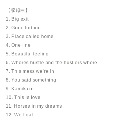
【収録曲】
1. Big exit
2. Good fortune
3. Place called home
4. One line
5. Beautiful feeling
6. Whores hustle and the hustlers whore
7. This mess we’re in
8. You said something
9. Kamikaze
10. This is love
11. Horses in my dreams
12. We float