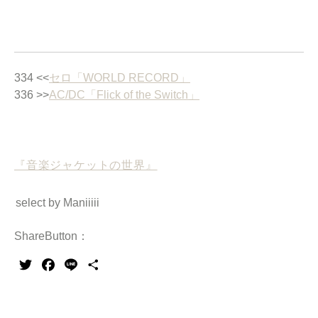
334 <<
セロ「WORLD RECORD」
336 >>
AC/DC「Flick of the Switch」
『音楽ジャケットの世界』
select by Maniiiii
ShareButton：
Twitter
Facebook
Line
共
有