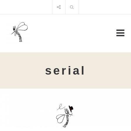
コ
検
ン
索:
テ
ン
ツ
へ
ス
キ
ッ
プ
serial