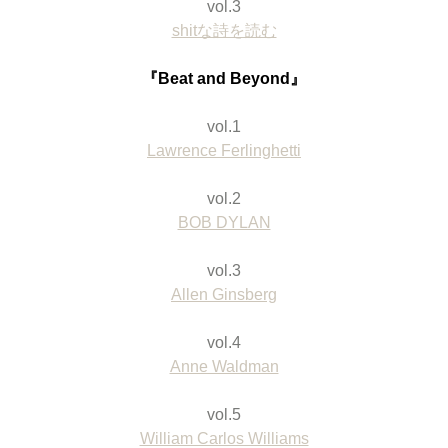
vol.3
shitな詩を読む
『Beat and Beyond』
vol.1
Lawrence Ferlinghetti
vol.2
BOB DYLAN
vol.3
Allen Ginsberg
vol.4
Anne Waldman
vol.5
William Carlos Williams