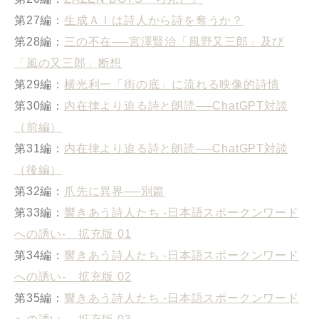
第27編：
生成ＡＩは詩人から詩を奪うか？
第28編：
三の不在──宮澤賢治「風野又三郎」及び
「風の又三郎」断想
第29編：
横光利一「街の底」に流れる映像的詩情
第30編：
内在律より迫る詩と朗読──ChatGPT対談
（前編）
第31編：
内在律より迫る詩と朗読──ChatGPT対談
（後編）
第32編：
爪先に異界──別篇
第33編：
響きあう詩人たち -日本語スポークンワード
への誘い- 拡充版 01
第34編：
響きあう詩人たち -日本語スポークンワード
への誘い- 拡充版 02
第35編：
響きあう詩人たち -日本語スポークンワード