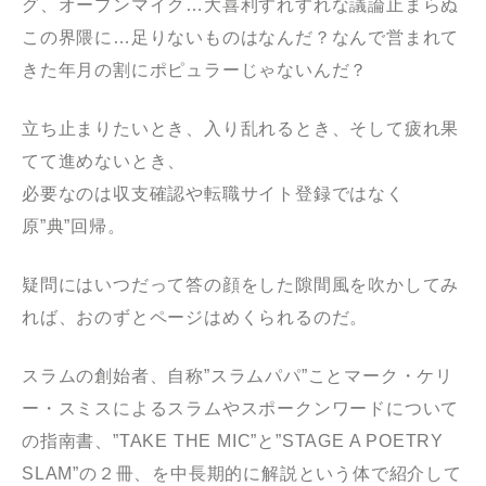
グ、オープンマイク…大喜利すれすれな議論止まらぬ
この界隈に…足りないものはなんだ？なんで営まれて
きた年月の割にポピュラーじゃないんだ？
立ち止まりたいとき、入り乱れるとき、そして疲れ果
てて進めないとき、
必要なのは収支確認や転職サイト登録ではなく
原”典”回帰。
疑問にはいつだって答の顔をした隙間風を吹かしてみ
れば、おのずとページはめくられるのだ。
スラムの創始者、自称”スラムパパ”ことマーク・ケリ
ー・スミスによるスラムやスポークンワードについて
の指南書、”TAKE THE MIC”と”STAGE A POETRY
SLAM”の２冊、を中長期的に解説という体で紹介して