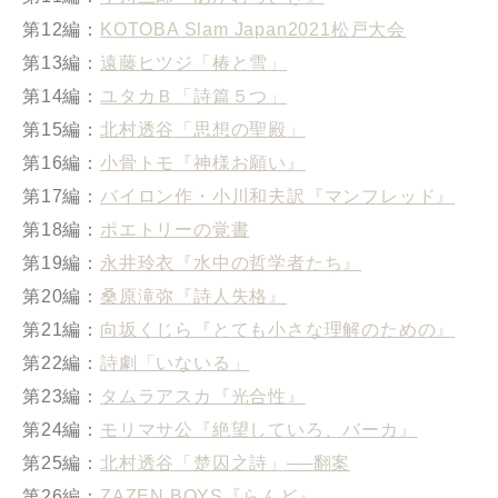
第12編：
KOTOBA Slam Japan2021松戸大会
第13編：
遠藤ヒツジ「椿と雪」
第14編：
ユタカＢ「詩篇５つ」
第15編：
北村透谷「思想の聖殿」
第16編：
小骨トモ『神様お願い』
第17編：
バイロン作・小川和夫訳『マンフレッド』
第18編：
ポエトリーの覚書
第19編：
永井玲衣『水中の哲学者たち』
第20編：
桑原滝弥『詩人失格』
第21編：
向坂くじら『とても小さな理解のための』
第22編：
詩劇「いないる」
第23編：
タムラアスカ『光合性』
第24編：
モリマサ公『絶望していろ、バーカ』
第25編：
北村透谷「楚囚之詩」──翻案
第26編：
ZAZEN BOYS『らんど』