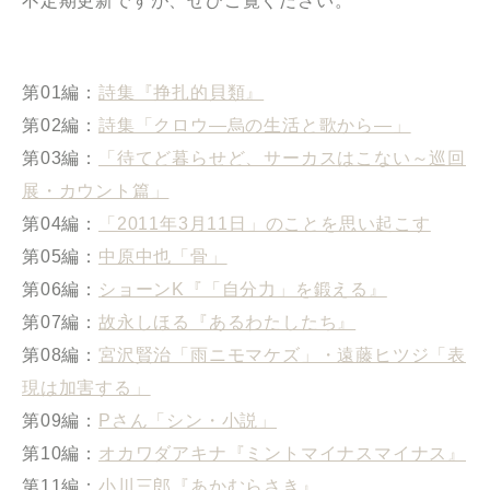
不定期更新ですが、ぜひご覧ください。
第01編：
詩集『挣扎的貝類』
第02編：
詩集「クロウ―烏の生活と歌から―」
第03編：
「待てど暮らせど、サーカスはこない～巡回
展・カウント篇」
第04編：
「2011年3月11日」のことを思い起こす
第05編：
中原中也「骨」
第06編：
ショーンK『「自分力」を鍛える』
第07編：
故永しほる『あるわたしたち』
第08編：
宮沢賢治「雨ニモマケズ」・遠藤ヒツジ「表
現は加害する」
第09編：
Pさん「シン・小説」
第10編：
オカワダアキナ『ミントマイナスマイナス』
第11編：
小川三郎『あかむらさき』